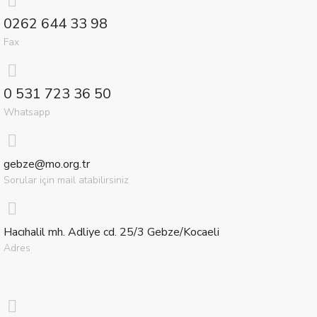
0262 644 33 98
Fax
0 531 723 36 50
Whatsapp
gebze@mo.org.tr
Sorular için mail atabilirsiniz
Hacıhalil mh. Adliye cd. 25/3 Gebze/Kocaeli
Adres