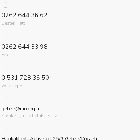
0262 644 36 62
Destek Hattı
0262 644 33 98
Fax
0 531 723 36 50
Whatsapp
gebze@mo.org.tr
Sorular için mail atabilirsiniz
Hacıhalil mh. Adliye cd. 25/3 Gebze/Kocaeli